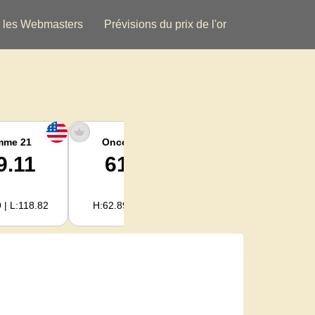
 les Webmasters
Prévisions du prix de l'or
mme 21
Once argent
Argent Kg
9.11
61.15
1,966.33
 | L:118.82
H:62.89 | L:60.85
H:2,022.09 | L:1,956.72