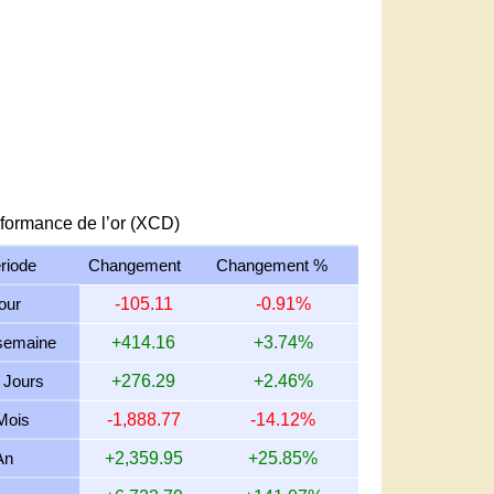
formance de l’or (XCD)
riode
Changement
Changement %
jour
-105.11
-0.91%
semaine
+414.16
+3.74%
 Jours
+276.29
+2.46%
Mois
-1,888.77
-14.12%
An
+2,359.95
+25.85%