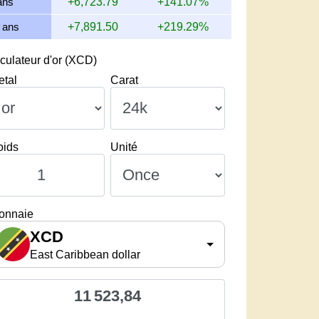
ans
+6,723.79
+141.07%
 ans
+7,891.50
+219.29%
culateur d'or (XCD)
etal
Carat
oids
Unité
onnaie
XCD
East Caribbean dollar
11 523,84