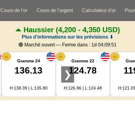
Cours de l'or
Cours de l'argent
Calculateur d'or
Pour
Haussier
(4,200 - 4,350 USD)
Plus d'informations sur les prévisions ⬇
🟢 Marché ouvert — Ferme dans :
1d 04:09:50
Gramme 24
Gramme 22
Gra
136.13
124.78
11
❯
H:138.39 | L:135.80
H:126.86 | L:124.48
H:121.09