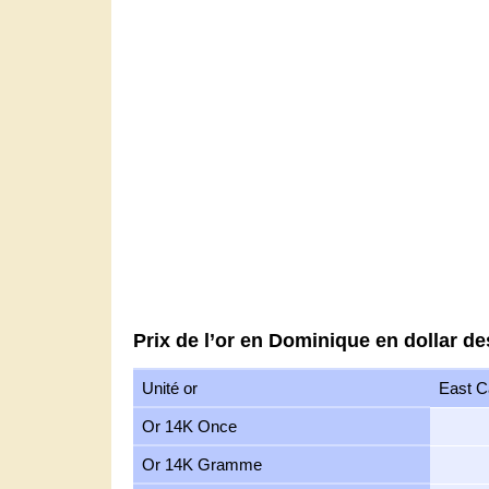
Prix de l’or en Dominique en dollar d
Unité or
East C
Or 14K Once
Or 14K Gramme