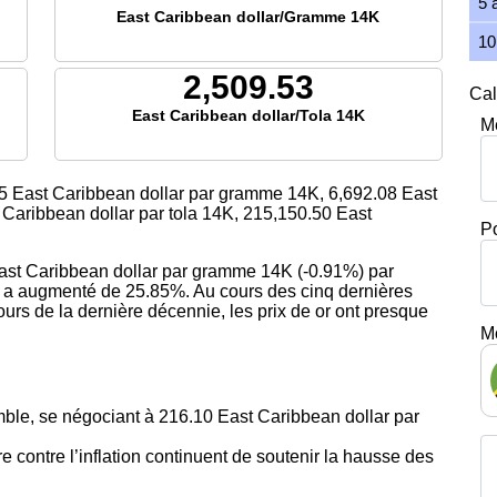
5 
East Caribbean dollar/Gramme 14K
10
2,509.53
Cal
East Caribbean dollar/Tola 14K
M
5
East Caribbean dollar par gramme 14K,
6,692.08
East
Caribbean dollar par tola 14K,
215,150.50
East
P
 East Caribbean dollar par gramme 14K (-0.91%) par
or a augmenté de 25.85%. Au cours des cinq dernières
urs de la dernière décennie, les prix de or ont presque
M
ble, se négociant à 216.10 East Caribbean dollar par
 contre l’inflation continuent de soutenir la hausse des