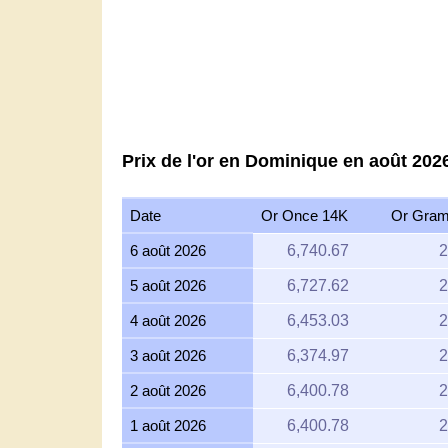
Mar '26
Apr '26
M
2015
Prix de l'or en Dominique en août 202
Date
Or Once 14K
Or Gra
6 août 2026
6,740.67
2
5 août 2026
6,727.62
2
4 août 2026
6,453.03
2
3 août 2026
6,374.97
2
2 août 2026
6,400.78
2
1 août 2026
6,400.78
2
31 juillet 2026
6,400.78
2