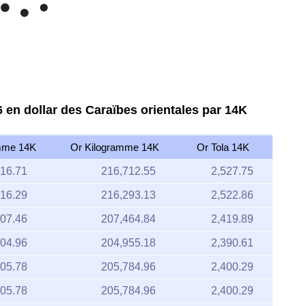
ay '26
Jun '26
Jul '26
Aug '26
2020
2025
6 en dollar des Caraïbes orientales par 14K
mme 14K
Or Kilogramme 14K
Or Tola 14K
16.71
216,712.55
2,527.75
16.29
216,293.13
2,522.86
07.46
207,464.84
2,419.89
04.96
204,955.18
2,390.61
05.78
205,784.96
2,400.29
05.78
205,784.96
2,400.29
05.78
205,784.96
2,400.29