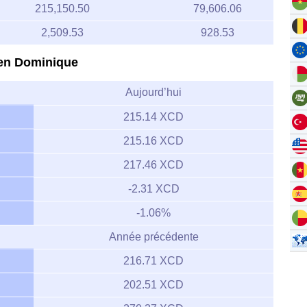
215,150.50
79,606.06
2,509.53
928.53
r en Dominique
Aujourd’hui
215.14 XCD
215.16 XCD
217.46 XCD
-2.31 XCD
-1.06%
Année précédente
216.71 XCD
202.51 XCD