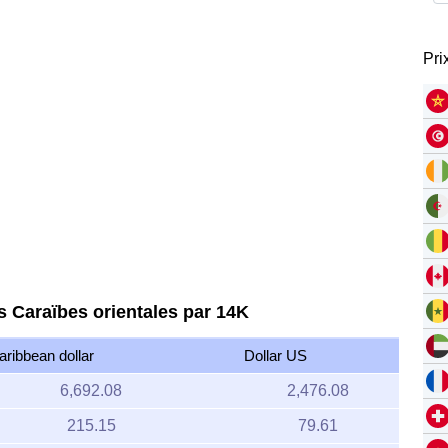
Pri
es Caraïbes orientales par 14K
aribbean dollar
Dollar US
6,692.08
2,476.08
215.15
79.61