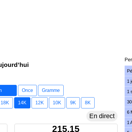
Per
ujourd’hui
Pé
1 
n
Once
Gramme
1 
30
18K
14K
12K
10K
9K
8K
6 
En direct
1 
215.15