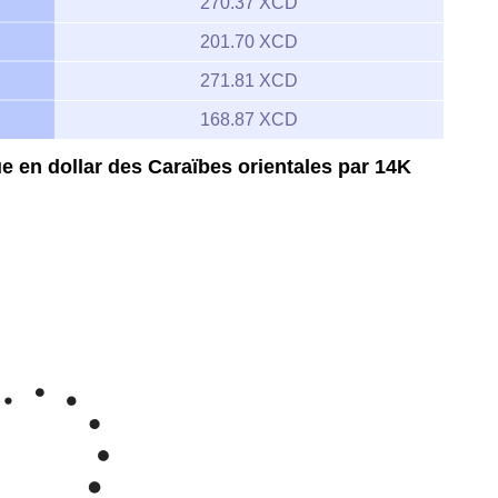
270.37 XCD
201.70 XCD
271.81 XCD
168.87 XCD
e en dollar des Caraïbes orientales par 14K
Feb 6, 2026
→
Aug 6, 2026
250
225
st Caribbean dollar/gramme 14K
200
175