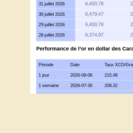
30 juillet 2026
6,479.47
2
29 juillet 2026
6,400.78
2
28 juillet 2026
6,374.97
2
27 juillet 2026
6,453.03
2
Performance de l’or en dollar des Ca
26 juillet 2026
6,400.78
2
Période
Date
Taux XCD/Gr
25 juillet 2026
6,400.78
2
1 jour
2026-08-06
215.48
24 juillet 2026
6,426.80
2
1 semaine
2026-07-30
208.32
23 juillet 2026
6,400.78
2
30 Jours
2026-07-07
210.91
22 juillet 2026
6,560.13
2
6 Mois
2026-02-06
251.63
21 juillet 2026
6,426.80
2
1 An
2025-08-06
171.72
20 juillet 2026
6,323.97
2
5 ans
2021-08-06
89.65
19 juillet 2026
6,349.36
2
10 ans
2016-08-06
67.68
18 juillet 2026
6,349.36
2