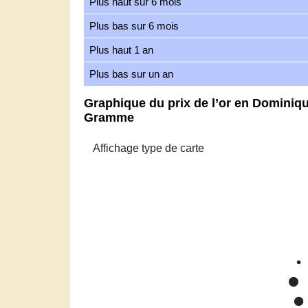
Plus haut sur 6 mois
Plus bas sur 6 mois
Plus haut 1 an
Plus bas sur un an
Graphique du prix de l’or en Dominiqu
Gramme
Zoom
1m
3m
6m
YTD
1y
All
Prix de l’or Ea