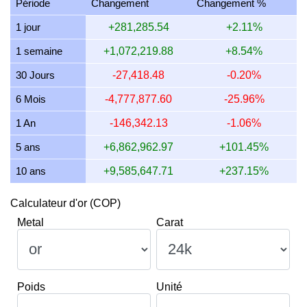
Période
Changement
Changement %
13 juillet 2026
12,500,108.20
401,878.48
401,878,478.6
1 jour
+281,285.54
+2.11%
12 juillet 2026
13,083,746.20
420,642.44
420,642,440.2
1 semaine
+1,072,219.88
+8.54%
11 juillet 2026
13,083,746.20
420,642.44
420,642,440.2
30 Jours
-27,418.48
-0.20%
10 juillet 2026
12,854,709.63
413,278.91
413,278,914.6
6 Mois
-4,777,877.60
-25.96%
1 An
-146,342.13
-1.06%
5 ans
+6,862,962.97
+101.45%
10 ans
+9,585,647.71
+237.15%
Calculateur d'or (COP)
Metal
Carat
Poids
Unité