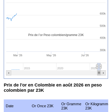
600k
500k
Prix de l’or Peso colombien/gramme 23K
400k
300k
Mar '26
May '26
Jul '26
2015
2020
2025
Prix de l'or en Colombie en août 2026 en peso
colombien par 23K
Or Gramme
Or Kilogramme
Date
Or Once 23K
23K
23K