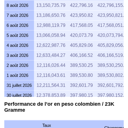
8 août 2026
13,150,735.79
422,796.16
422,796,155.7
7 août 2026
13,186,650.76
423,950.82
423,950,821.8
6 août 2026
12,988,119.79
417,568.05
417,568,051.1
5 août 2026
13,066,058.94
420,073.79
420,073,794.8
4 août 2026
12,622,987.76
405,829.06
405,829,056.3
3 août 2026
12,633,484.27
406,166.52
406,166,519.4
2 août 2026
12,116,026.44
389,530.25
389,530,250.0
1 août 2026
12,116,043.61
389,530.80
389,530,802.0
31 juillet 2026
12,211,564.31
392,601.79
392,601,792.5
30 juillet 2026
12,378,853.89
397,980.15
397,980,152.6
Performance de l’or en peso colombien / 23K
29 juillet 2026
12,512,143.12
402,265.40
402,265,401.2
Gramme
28 juillet 2026
12,473,169.76
401,012.41
401,012,407.7
27 juillet 2026
12,655,876.53
406,886.43
406,886,430.4
Taux
Changemen