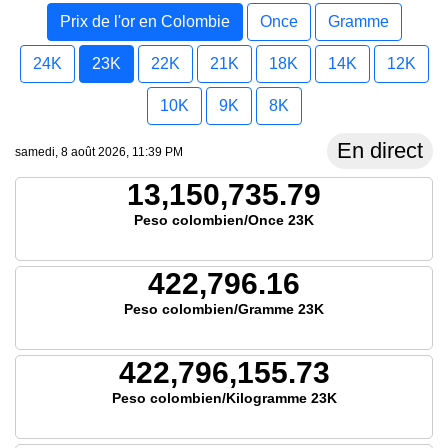
Prix de l'or en Colombie
Once
Gramme
24K
23K
22K
21K
18K
14K
12K
10K
9K
8K
En direct
samedi, 8 août 2026, 11:39 PM
13,150,735.79
Peso colombien/Once 23K
422,796.16
Peso colombien/Gramme 23K
422,796,155.73
Peso colombien/Kilogramme 23K