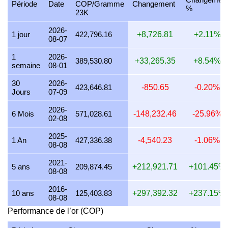
Période
Date
COP/Gramme
Changement
%
23K
26 juillet 2026
12,506,006.97
402,068.12
402,068,124.0
2026-
25 juillet 2026
12,506,006.97
402,068.12
402,068,124.0
1 jour
422,796.16
+8,726.81
+2.11%
08-07
24 juillet 2026
12,657,622.56
406,942.57
406,942,565.3
1
2026-
389,530.80
+33,265.35
+8.54%
semaine
08-01
23 juillet 2026
12,554,454.66
403,625.72
403,625,717.1
30
2026-
22 juillet 2026
12,893,200.83
414,516.41
414,516,406.6
423,646.81
-850.65
-0.20%
Jours
07-09
21 juillet 2026
12,693,045.12
408,081.40
408,081,400.6
2026-
6 Mois
571,028.61
-148,232.46
-25.96%
02-08
20 juillet 2026
12,473,264.00
401,015.44
401,015,437.5
2025-
19 juillet 2026
12,493,882.71
401,678.33
401,678,329.1
1 An
427,336.38
-4,540.23
-1.06%
08-08
18 juillet 2026
12,493,882.71
401,678.33
401,678,329.1
2021-
5 ans
209,874.45
+212,921.71
+101.45%
08-08
17 juillet 2026
12,668,357.23
407,287.68
407,287,684.9
2016-
16 juillet 2026
12,417,309.40
399,216.50
399,216,497.1
10 ans
125,403.83
+297,392.32
+237.15%
08-08
15 juillet 2026
12,689,810.50
407,977.41
407,977,407.7
Performance de l’or (COP)
14 juillet 2026
12,795,429.27
411,373.05
411,373,050.9