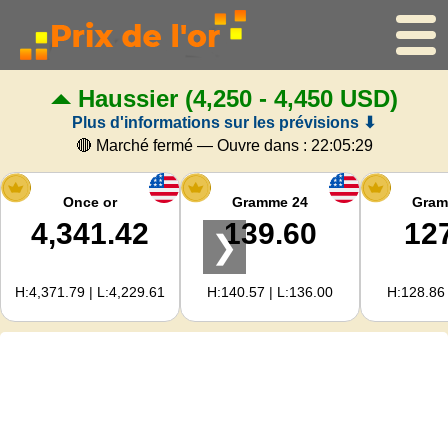
Haussier
(4,250 - 4,450 USD)
Accueil
Plus d'informations sur les prévisions ⬇
Cours de l'or
🔴 Marché fermé — Ouvre dans :
22:05:28
Cours de l'argent
Once or
Gramme 24
Gram
4,341.42
139.60
12
❯
Calculateur d'or
H:4,371.79 | L:4,229.61
H:140.57 | L:136.00
H:128.86 
Pour les Webmasters
Prévisions du prix de l'or