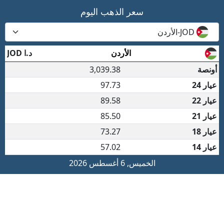
سعر الذهب اليوم
JOD-الأردن
الأردن
د.ا
JOD
أونصة
3,039.38
عيار 24
97.73
عيار 22
89.58
عيار 21
85.50
عيار 18
73.27
عيار 14
57.02
الخميس, 6 أغسطس 2026