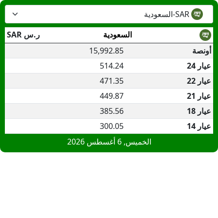
SAR-السعودية
السعودية
ر.س
SAR
أونصة
15,992.85
عيار 24
514.24
عيار 22
471.35
عيار 21
449.87
عيار 18
385.56
عيار 14
300.05
الخميس, 6 أغسطس 2026