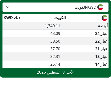
KWD-الكويت
الكويت
د.ك
KWD
أونصة
1,340.11
عيار 24
43.09
عيار 22
39.50
عيار 21
37.70
عيار 18
32.31
عيار 14
25.14
الأحد, 9 أغسطس 2026