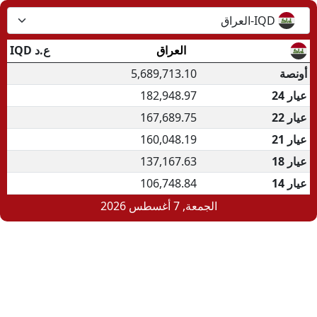
IQD-العراق
العراق
ع.د
IQD
أونصة
5,689,713.10
عيار 24
182,948.97
عيار 22
167,689.75
عيار 21
160,048.19
عيار 18
137,167.63
عيار 14
106,748.84
الجمعة, 7 أغسطس 2026