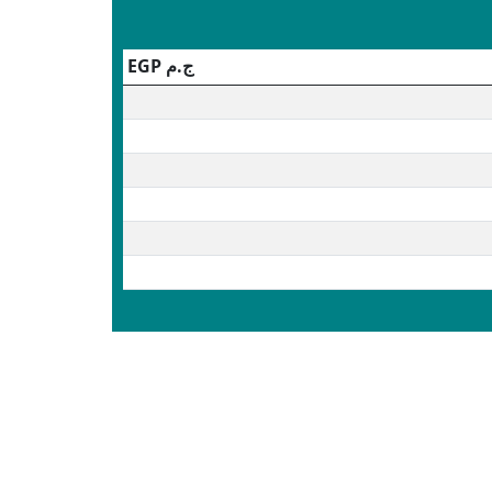
ج.م
EGP