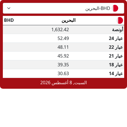
BHD-البحرين
البحرين
BHD
.د.ب
أونصة
1,632.42
عيار 24
52.49
عيار 22
48.11
عيار 21
45.92
عيار 18
39.35
عيار 14
30.63
السبت, 8 أغسطس 2026